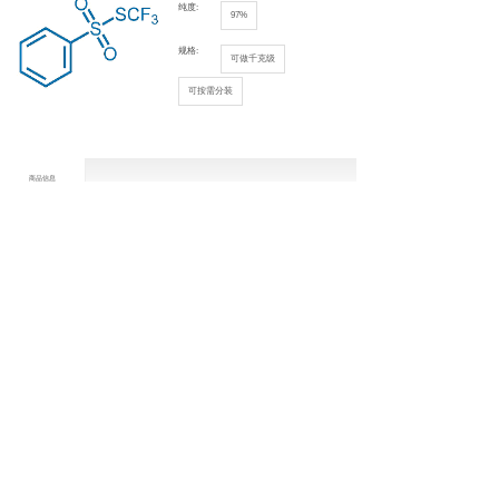
纯度:
97%
规格:
可做千克级
可按需分装
商品信息
中文名：
S-(三氟甲基)硫代苯磺酸酯
产品信息
英文名：
S-(Trifluoromethyl) benzenesulfonothioate
CAS号：15398-96-6
分子式：
C7H5F3O2S2
分子量：
242.24
存储条件：
Keep in dark place,Inert atmosphere,Store in
freezer, under -20°C
上一个：
1-(三氟甲硫基)吡咯烷-2,5-二酮（CAS号：183267-04-1）
下一个：
三氟甲烷硫醇银(I)（CAS号：811-68-7）