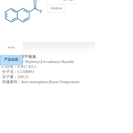
可按需分装
商品信息
中文名：
2-萘甲酰氟
产品信息
英文名：
[1,1'-Biphenyl]-4-carbonyl fluoride
CAS号：37827-83-1
分子式：
C13H9FO
分子量：
200.21
存储条件：
Inert atmosphere,Room Temperature
上一个：
4-溴苯甲酰氟（CAS号：72398-40-4）
下一个：
[1,1'-联苯]-4-甲酰氟（CAS号：2714-87-6）