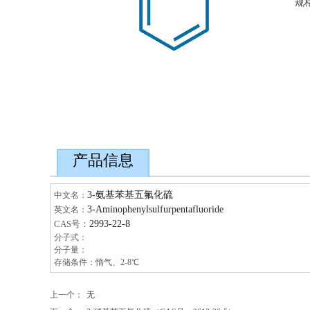
规
产品信息
商品信息
3-氨基苯基五氟化硫
中文名：
3-Aminophenylsulfurpentafluoride
英文名：
2993-22-8
CAS号：
分子式：
分子量：
存储条件：惰气、2-8℃
上一个：
无