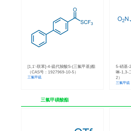
[1,1'-联苯]-4-硫代羧酸S-(三氟甲基)酯
5-硝基-
（CAS号：1927969-10-5）
啉-1,3
三氟甲硫
2）
三氟甲硫
三氟甲磺酸酯